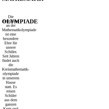
Die
OLYMPIADE
Teilnahme
an der
Mathematikolympiade
ist eine
besondere
Ehre für
unsere
Schüler.
Seit Jahren
findet auch
die
Kreismathematik-
olympiade
in unserem
Hause
statt. Es
reisen
Schüler
aus dem
ganzen
Kreis und