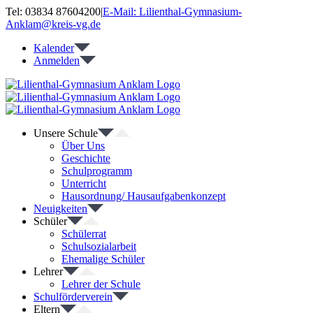
Zum
Tel: 03834 87604200
|
E-Mail: Lilienthal-Gymnasium-
Inhalt
Anklam@kreis-vg.de
springen
Kalender
Anmelden
Unsere Schule
Über Uns
Geschichte
Schulprogramm
Unterricht
Hausordnung/ Hausaufgabenkonzept
Neuigkeiten
Schüler
Schülerrat
Schulsozialarbeit
Ehemalige Schüler
Lehrer
Lehrer der Schule
Schulförderverein
Eltern