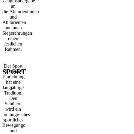
Zeugnisübergabe
an
die Abiturientinnen
und
Abiturienten
und auch
Siegerehrungen
einen
festlichen
Rahmen.
Der Sport
SPORT
an unserer
Einrichtung
hat eine
langjährige
Tradition.
Den
Schülern
wird ein
umfangreiches
sportliches
Bewegungs-
und