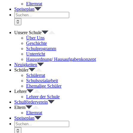
Elternrat
Speiseplan
Suche
nach:
Unsere Schule
Über Uns
Geschichte
Schulprogramm
Unterricht
Hausordnung/ Hausaufgabenkonzept
Neuigkeiten
Schüler
Schülerrat
Schulsozialarbeit
Ehemalige Schüler
Lehrer
Lehrer der Schule
Schulförderverein
Eltern
Elternrat
Speiseplan
Suche
nach: