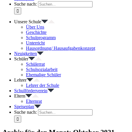
Suche nach:
Unsere Schule
Über Uns
Geschichte
Schulprogramm
Unterricht
Hausordnung/ Hausaufgabenkonzept
Neuigkeiten
Schüler
Schülerrat
Schulsozialarbeit
Ehemalige Schüler
Lehrer
Lehrer der Schule
Schulförderverein
Eltern
Elternrat
Speiseplan
Suche nach: