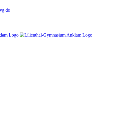
vg.de