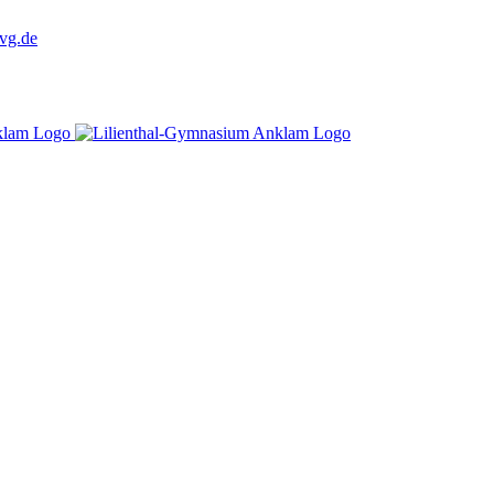
vg.de