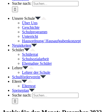
Suche nach:
Unsere Schule
Über Uns
Geschichte
Schulprogramm
Unterricht
Hausordnung/ Hausaufgabenkonzept
Neuigkeiten
Schüler
Schülerrat
Schulsozialarbeit
Ehemalige Schüler
Lehrer
Lehrer der Schule
Schulförderverein
Eltern
Elternrat
Speiseplan
Suche nach: