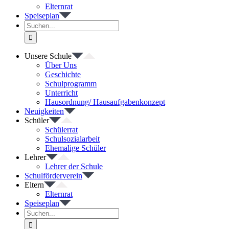
Elternrat
Speiseplan
Suche
nach:
Unsere Schule
Über Uns
Geschichte
Schulprogramm
Unterricht
Hausordnung/ Hausaufgabenkonzept
Neuigkeiten
Schüler
Schülerrat
Schulsozialarbeit
Ehemalige Schüler
Lehrer
Lehrer der Schule
Schulförderverein
Eltern
Elternrat
Speiseplan
Suche
nach: