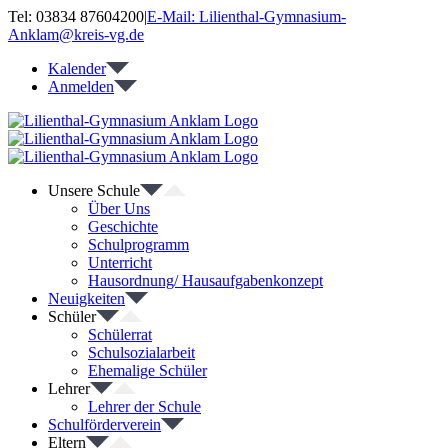
Zum
Tel: 03834 87604200
|
E-Mail: Lilienthal-Gymnasium-
Inhalt
Anklam@kreis-vg.de
springen
Kalender
Anmelden
Unsere Schule
Über Uns
Geschichte
Schulprogramm
Unterricht
Hausordnung/ Hausaufgabenkonzept
Neuigkeiten
Schüler
Schülerrat
Schulsozialarbeit
Ehemalige Schüler
Lehrer
Lehrer der Schule
Schulförderverein
Eltern