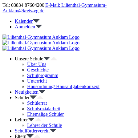
Zum
Tel: 03834 87604200
|
E-Mail: Lilienthal-Gymnasium-
Inhalt
Anklam@kreis-vg.de
springen
Kalender
Anmelden
Unsere Schule
Über Uns
Geschichte
Schulprogramm
Unterricht
Hausordnung/ Hausaufgabenkonzept
Neuigkeiten
Schüler
Schülerrat
Schulsozialarbeit
Ehemalige Schüler
Lehrer
Lehrer der Schule
Schulförderverein
Eltern