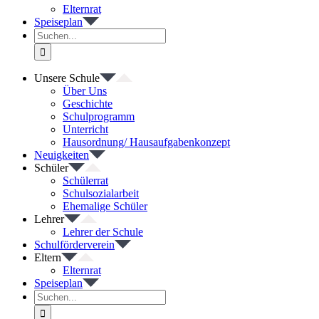
Elternrat
Speiseplan
Suche
nach:
Unsere Schule
Über Uns
Geschichte
Schulprogramm
Unterricht
Hausordnung/ Hausaufgabenkonzept
Neuigkeiten
Schüler
Schülerrat
Schulsozialarbeit
Ehemalige Schüler
Lehrer
Lehrer der Schule
Schulförderverein
Eltern
Elternrat
Speiseplan
Suche
nach: