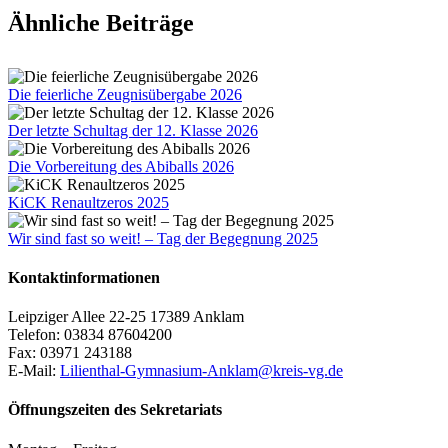
Facebook
X
Tumblr
Pinterest
E-
Ähnliche Beiträge
Mail
Die feierliche Zeugnisübergabe 2026
Der letzte Schultag der 12. Klasse 2026
Die Vorbereitung des Abiballs 2026
KiCK Renaultzeros 2025
Wir sind fast so weit! – Tag der Begegnung 2025
Kontaktinformationen
Leipziger Allee 22-25 17389 Anklam
Telefon: 03834 87604200
Fax: 03971 243188
E-Mail:
Lilienthal-Gymnasium-Anklam@kreis-vg.de
Öffnungszeiten des Sekretariats