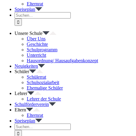
Elternrat
Speiseplan
Suche
nach:
Unsere Schule
Über Uns
Geschichte
Schulprogramm
Unterricht
Hausordnung/ Hausaufgabenkonzept
Neuigkeiten
Schüler
Schülerrat
Schulsozialarbeit
Ehemalige Schüler
Lehrer
Lehrer der Schule
Schulförderverein
Eltern
Elternrat
Speiseplan
Suche
nach: