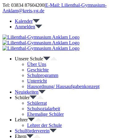
Zum
Tel: 03834 87604200
|
E-Mail: Lilienthal-Gymnasium-
Inhalt
Anklam@kreis-vg.de
springen
Kalender
Anmelden
Unsere Schule
Über Uns
Geschichte
Schulprogramm
Unterricht
Hausordnung/ Hausaufgabenkonzept
Neuigkeiten
Schüler
Schülerrat
Schulsozialarbeit
Ehemalige Schüler
Lehrer
Lehrer der Schule
Schulförderverein
Eltern