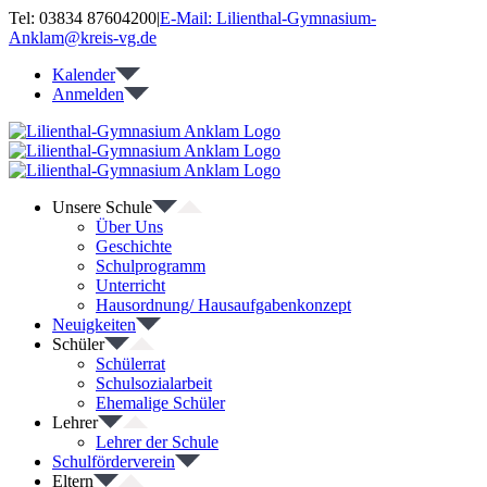
Zum
Tel: 03834 87604200
|
E-Mail: Lilienthal-Gymnasium-
Inhalt
Anklam@kreis-vg.de
springen
Kalender
Anmelden
Unsere Schule
Über Uns
Geschichte
Schulprogramm
Unterricht
Hausordnung/ Hausaufgabenkonzept
Neuigkeiten
Schüler
Schülerrat
Schulsozialarbeit
Ehemalige Schüler
Lehrer
Lehrer der Schule
Schulförderverein
Eltern