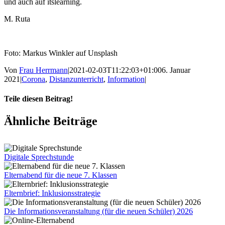
und auch auf itslearning.
M. Ruta
Foto: Markus Winkler auf Unsplash
Von
Frau Herrmann
|
2021-02-03T11:22:03+01:00
6. Januar
2021
|
Corona
,
Distanzunterricht
,
Information
|
Teile diesen Beitrag!
Facebook
X
Tumblr
Pinterest
E-
Ähnliche Beiträge
Mail
Digitale Sprechstunde
Elternabend für die neue 7. Klassen
Elternbrief: Inklusionsstrategie
Die Informationsveranstaltung (für die neuen Schüler) 2026