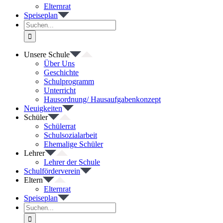
Elternrat
Speiseplan
Suche
nach:
Unsere Schule
Über Uns
Geschichte
Schulprogramm
Unterricht
Hausordnung/ Hausaufgabenkonzept
Neuigkeiten
Schüler
Schülerrat
Schulsozialarbeit
Ehemalige Schüler
Lehrer
Lehrer der Schule
Schulförderverein
Eltern
Elternrat
Speiseplan
Suche
nach: