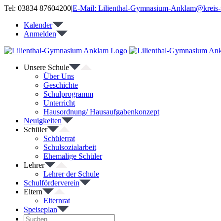
Zum
Tel: 03834 87604200
|
E-Mail: Lilienthal-Gymnasium-Anklam@kreis-
Inhalt
Kalender
springen
Anmelden
Unsere Schule
Über Uns
Geschichte
Schulprogramm
Unterricht
Hausordnung/ Hausaufgabenkonzept
Neuigkeiten
Schüler
Schülerrat
Schulsozialarbeit
Ehemalige Schüler
Lehrer
Lehrer der Schule
Schulförderverein
Eltern
Elternrat
Speiseplan
Suche