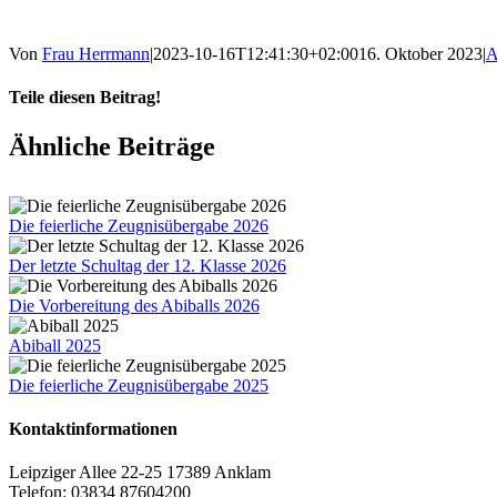
Von
Frau Herrmann
|
2023-10-16T12:41:30+02:00
16. Oktober 2023
|
A
Teile diesen Beitrag!
Facebook
X
Tumblr
Pinterest
E-
Ähnliche Beiträge
Mail
Die feierliche Zeugnisübergabe 2026
Der letzte Schultag der 12. Klasse 2026
Die Vorbereitung des Abiballs 2026
Abiball 2025
Die feierliche Zeugnisübergabe 2025
Kontaktinformationen
Leipziger Allee 22-25 17389 Anklam
Telefon: 03834 87604200