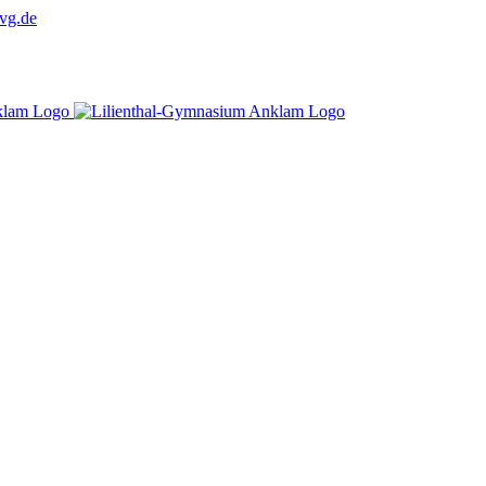
vg.de