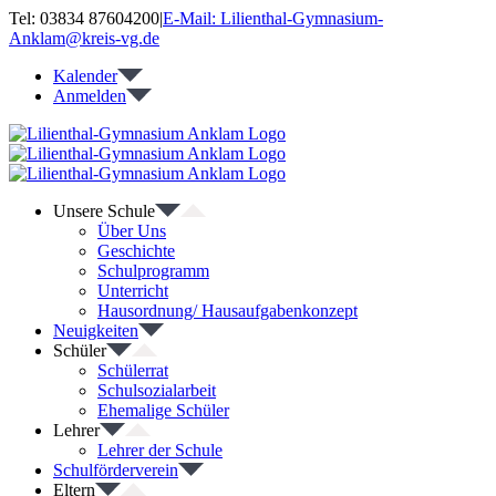
Zum
Tel: 03834 87604200
|
E-Mail: Lilienthal-Gymnasium-
Inhalt
Anklam@kreis-vg.de
springen
Kalender
Anmelden
Unsere Schule
Über Uns
Geschichte
Schulprogramm
Unterricht
Hausordnung/ Hausaufgabenkonzept
Neuigkeiten
Schüler
Schülerrat
Schulsozialarbeit
Ehemalige Schüler
Lehrer
Lehrer der Schule
Schulförderverein
Eltern