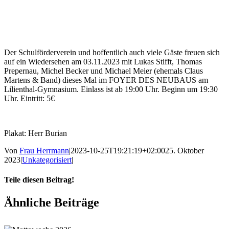
Der Schulförderverein und hoffentlich auch viele Gäste freuen sich
auf ein Wiedersehen am 03.11.2023 mit Lukas Stifft, Thomas
Prepernau, Michel Becker und Michael Meier (ehemals Claus
Martens & Band) dieses Mal im FOYER DES NEUBAUS am
Lilienthal-Gymnasium. Einlass ist ab 19:00 Uhr. Beginn um 19:30
Uhr. Eintritt: 5€
Plakat: Herr Burian
Von
Frau Herrmann
|
2023-10-25T19:21:19+02:00
25. Oktober
2023
|
Unkategorisiert
|
Teile diesen Beitrag!
Facebook
X
Tumblr
Pinterest
E-
Ähnliche Beiträge
Mail