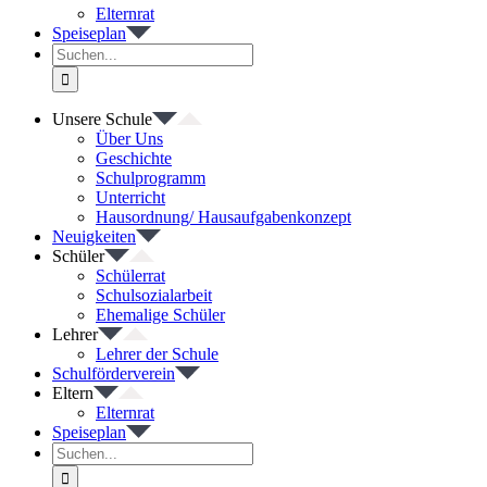
Elternrat
Speiseplan
Suche
nach:
Unsere Schule
Über Uns
Geschichte
Schulprogramm
Unterricht
Hausordnung/ Hausaufgabenkonzept
Neuigkeiten
Schüler
Schülerrat
Schulsozialarbeit
Ehemalige Schüler
Lehrer
Lehrer der Schule
Schulförderverein
Eltern
Elternrat
Speiseplan
Suche
nach: