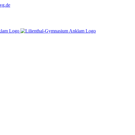
vg.de