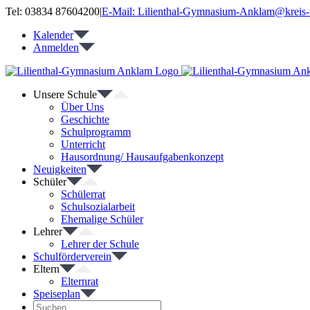
Zum
Tel: 03834 87604200
|
E-Mail: Lilienthal-Gymnasium-Anklam@kreis-
Inhalt
Kalender
springen
Anmelden
Unsere Schule
Über Uns
Geschichte
Schulprogramm
Unterricht
Hausordnung/ Hausaufgabenkonzept
Neuigkeiten
Schüler
Schülerrat
Schulsozialarbeit
Ehemalige Schüler
Lehrer
Lehrer der Schule
Schulförderverein
Eltern
Elternrat
Speiseplan
Suche