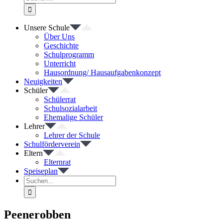
nach:
Unsere Schule
Über Uns
Geschichte
Schulprogramm
Unterricht
Hausordnung/ Hausaufgabenkonzept
Neuigkeiten
Schüler
Schülerrat
Schulsozialarbeit
Ehemalige Schüler
Lehrer
Lehrer der Schule
Schulförderverein
Eltern
Elternrat
Speiseplan
Suche
nach:
Peenerobben