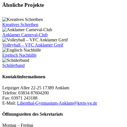
Facebook
X
Tumblr
Pinterest
E-
Ähnliche Projekte
Mail
Kreatives Schreiben
Anklamer Carneval-Club
Volleyball – VFC Anklamer Greif
Englisch Nachhilfe
Schülerband
Kontaktinformationen
Leipziger Allee 22-25 17389 Anklam
Telefon: 03834 87604200
Fax: 03971 243188
E-Mail:
Lilienthal-Gymnasium-Anklam@kreis-vg.de
Öffnungszeiten des Sekretariats
Montag – Freitag