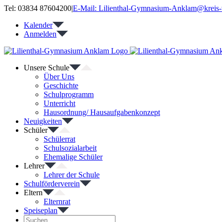
Zum
Tel: 03834 87604200
|
E-Mail: Lilienthal-Gymnasium-Anklam@kreis-
Inhalt
Kalender
springen
Anmelden
Unsere Schule
Über Uns
Geschichte
Schulprogramm
Unterricht
Hausordnung/ Hausaufgabenkonzept
Neuigkeiten
Schüler
Schülerrat
Schulsozialarbeit
Ehemalige Schüler
Lehrer
Lehrer der Schule
Schulförderverein
Eltern
Elternrat
Speiseplan
Suche