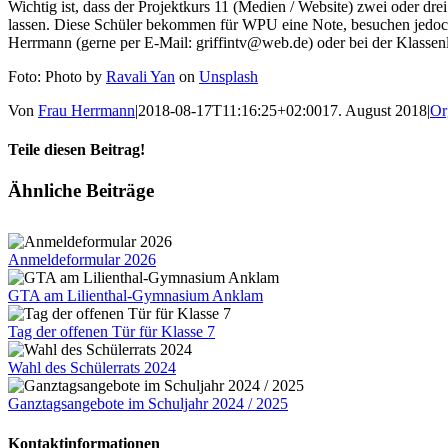
Wichtig ist, dass der Projektkurs 11 (Medien / Website) zwei oder drei
lassen. Diese Schüler bekommen für WPU eine Note, besuchen jedoch 
Herrmann (gerne per E-Mail: griffintv@web.de) oder bei der Klassenle
Foto: Photo by
Ravali Yan
on
Unsplash
Von
Frau Herrmann
|
2018-08-17T11:16:25+02:00
17. August 2018
|
Or
Teile diesen Beitrag!
Facebook
X
Tumblr
Pinterest
E-
Ähnliche Beiträge
Mail
Anmeldeformular 2026
GTA am Lilienthal-Gymnasium Anklam
Tag der offenen Tür für Klasse 7
Wahl des Schülerrats 2024
Ganztagsangebote im Schuljahr 2024 / 2025
Kontaktinformationen