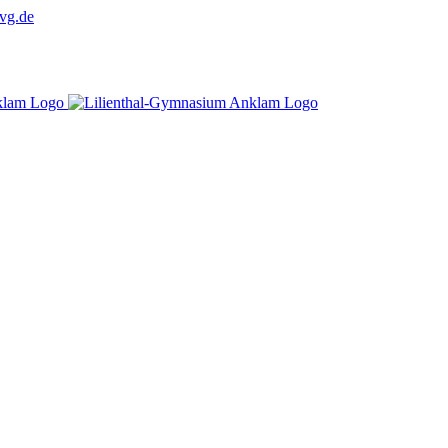
vg.de