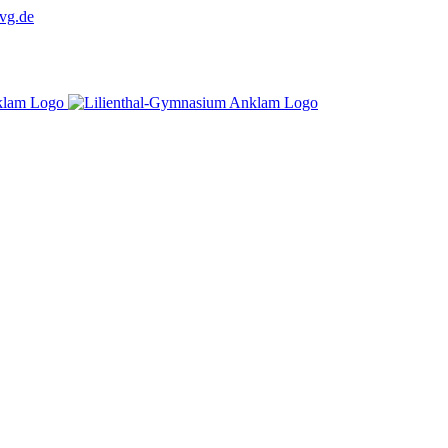
vg.de