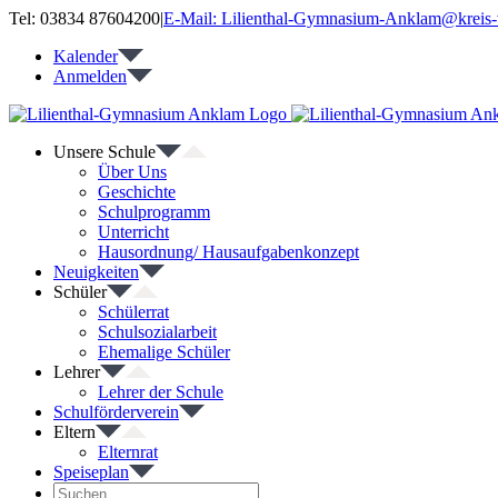
Zum
Tel: 03834 87604200
|
E-Mail: Lilienthal-Gymnasium-Anklam@kreis-
Inhalt
Kalender
springen
Anmelden
Unsere Schule
Über Uns
Geschichte
Schulprogramm
Unterricht
Hausordnung/ Hausaufgabenkonzept
Neuigkeiten
Schüler
Schülerrat
Schulsozialarbeit
Ehemalige Schüler
Lehrer
Lehrer der Schule
Schulförderverein
Eltern
Elternrat
Speiseplan
Suche