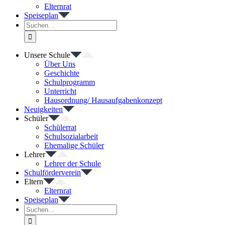
Elternrat
Speiseplan
Suche
nach:
Unsere Schule
Über Uns
Geschichte
Schulprogramm
Unterricht
Hausordnung/ Hausaufgabenkonzept
Neuigkeiten
Schüler
Schülerrat
Schulsozialarbeit
Ehemalige Schüler
Lehrer
Lehrer der Schule
Schulförderverein
Eltern
Elternrat
Speiseplan
Suche
nach: