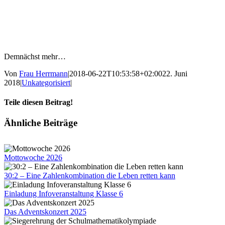
Demnächst mehr…
Von
Frau Herrmann
|
2018-06-22T10:53:58+02:00
22. Juni
2018
|
Unkategorisiert
|
Teile diesen Beitrag!
Facebook
X
Tumblr
Pinterest
E-
Ähnliche Beiträge
Mail
Mottowoche 2026
30:2 – Eine Zahlenkombination die Leben retten kann
Einladung Infoveranstaltung Klasse 6
Das Adventskonzert 2025