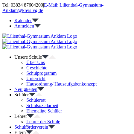
Zum
Tel: 03834 87604200
|
E-Mail: Lilienthal-Gymnasium-
Inhalt
Anklam@kreis-vg.de
springen
Kalender
Anmelden
Unsere Schule
Über Uns
Geschichte
Schulprogramm
Unterricht
Hausordnung/ Hausaufgabenkonzept
Neuigkeiten
Schüler
Schülerrat
Schulsozialarbeit
Ehemalige Schüler
Lehrer
Lehrer der Schule
Schulförderverein
Eltern