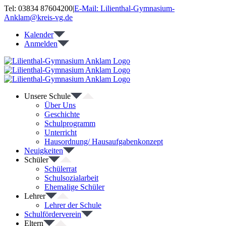
Zum
Tel: 03834 87604200
|
E-Mail: Lilienthal-Gymnasium-
Inhalt
Anklam@kreis-vg.de
springen
Kalender
Anmelden
Unsere Schule
Über Uns
Geschichte
Schulprogramm
Unterricht
Hausordnung/ Hausaufgabenkonzept
Neuigkeiten
Schüler
Schülerrat
Schulsozialarbeit
Ehemalige Schüler
Lehrer
Lehrer der Schule
Schulförderverein
Eltern