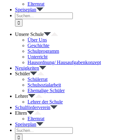
Elternrat
Speiseplan
Suche
nach:
Unsere Schule
Über Uns
Geschichte
Schulprogramm
Unterricht
Hausordnung/ Hausaufgabenkonzept
Neuigkeiten
Schüler
Schülerrat
Schulsozialarbeit
Ehemalige Schüler
Lehrer
Lehrer der Schule
Schulförderverein
Eltern
Elternrat
Speiseplan
Suche
nach: