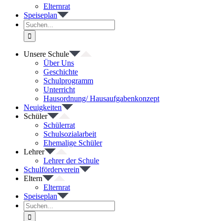
Elternrat
Speiseplan
Suche
nach:
Unsere Schule
Über Uns
Geschichte
Schulprogramm
Unterricht
Hausordnung/ Hausaufgabenkonzept
Neuigkeiten
Schüler
Schülerrat
Schulsozialarbeit
Ehemalige Schüler
Lehrer
Lehrer der Schule
Schulförderverein
Eltern
Elternrat
Speiseplan
Suche
nach: