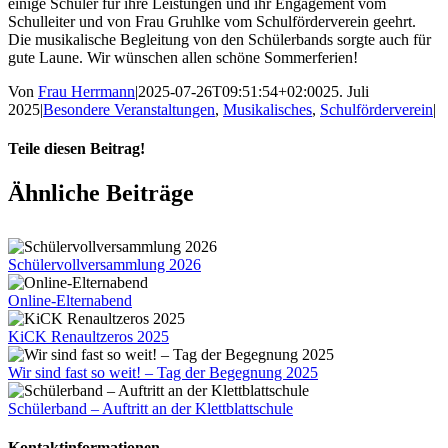
einige Schüler für ihre Leistungen und ihr Engagement vom
Schulleiter und von Frau Gruhlke vom Schulförderverein geehrt.
Die musikalische Begleitung von den Schülerbands sorgte auch für
gute Laune. Wir wünschen allen schöne Sommerferien!
Von
Frau Herrmann
|
2025-07-26T09:51:54+02:00
25. Juli
2025
|
Besondere Veranstaltungen
,
Musikalisches
,
Schulförderverein
|
Teile diesen Beitrag!
Facebook
X
Tumblr
Pinterest
E-
Ähnliche Beiträge
Mail
Schülervollversammlung 2026
Online-Elternabend
KiCK Renaultzeros 2025
Wir sind fast so weit! – Tag der Begegnung 2025
Schülerband – Auftritt an der Klettblattschule
Kontaktinformationen