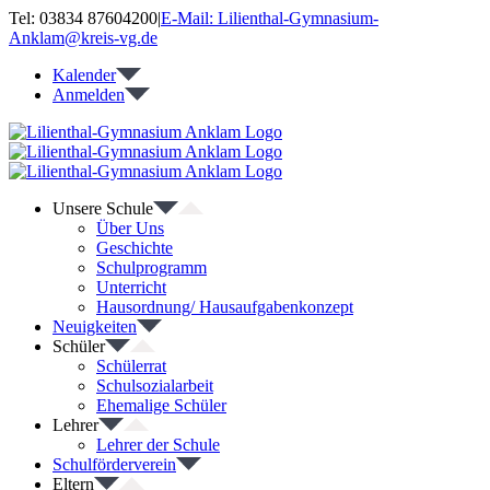
Zum
Tel: 03834 87604200
|
E-Mail: Lilienthal-Gymnasium-
Inhalt
Anklam@kreis-vg.de
springen
Kalender
Anmelden
Unsere Schule
Über Uns
Geschichte
Schulprogramm
Unterricht
Hausordnung/ Hausaufgabenkonzept
Neuigkeiten
Schüler
Schülerrat
Schulsozialarbeit
Ehemalige Schüler
Lehrer
Lehrer der Schule
Schulförderverein
Eltern