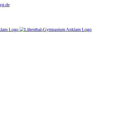
vg.de