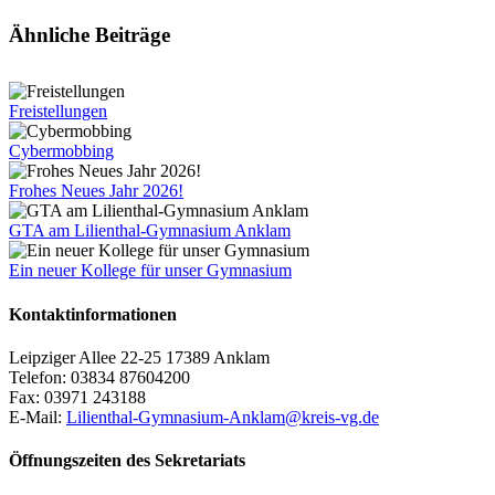
Facebook
X
Tumblr
Pinterest
E-
Ähnliche Beiträge
Mail
Freistellungen
Cybermobbing
Frohes Neues Jahr 2026!
GTA am Lilienthal-Gymnasium Anklam
Ein neuer Kollege für unser Gymnasium
Kontaktinformationen
Leipziger Allee 22-25 17389 Anklam
Telefon: 03834 87604200
Fax: 03971 243188
E-Mail:
Lilienthal-Gymnasium-Anklam@kreis-vg.de
Öffnungszeiten des Sekretariats