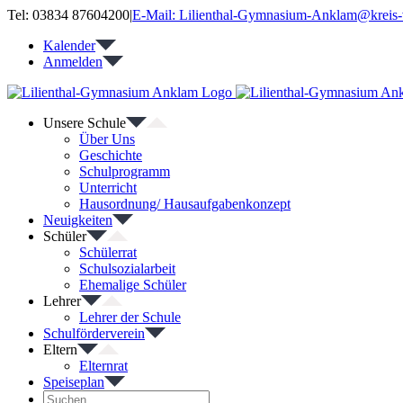
Zum
Tel: 03834 87604200
|
E-Mail: Lilienthal-Gymnasium-Anklam@kreis-
Inhalt
Kalender
springen
Anmelden
Unsere Schule
Über Uns
Geschichte
Schulprogramm
Unterricht
Hausordnung/ Hausaufgabenkonzept
Neuigkeiten
Schüler
Schülerrat
Schulsozialarbeit
Ehemalige Schüler
Lehrer
Lehrer der Schule
Schulförderverein
Eltern
Elternrat
Speiseplan
Suche