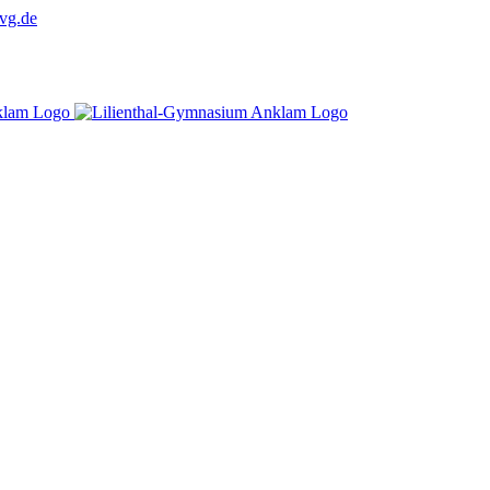
vg.de