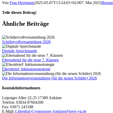
Von
Frau Herrmann
|
2025-05-07T13:24:03+02:00
7. Mai 2025
|
Besond
Teile diesen Beitrag!
Facebook
X
Tumblr
Pinterest
E-
Ähnliche Beiträge
Mail
Schülervollversammlung 2026
Digitale Sprechstunde
Elternabend für die neue 7. Klassen
Elternbrief: Inklusionsstrategie
Die Informationsveranstaltung (für die neuen Schüler) 2026
Kontaktinformationen
Leipziger Allee 22-25 17389 Anklam
Telefon: 03834 87604200
Fax: 03971 243188
E-Mail:
Lilienthal-Gymnasium-Anklam@kreis-vg.de