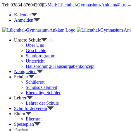
Zum
Tel: 03834 87604200
|
E-Mail: Lilienthal-Gymnasium-Anklam@kreis-
Inhalt
Kalender
springen
Anmelden
Unsere Schule
Über Uns
Geschichte
Schulprogramm
Unterricht
Hausordnung/ Hausaufgabenkonzept
Neuigkeiten
Schüler
Schülerrat
Schulsozialarbeit
Ehemalige Schüler
Lehrer
Lehrer der Schule
Schulförderverein
Eltern
Elternrat
Speiseplan
Suche