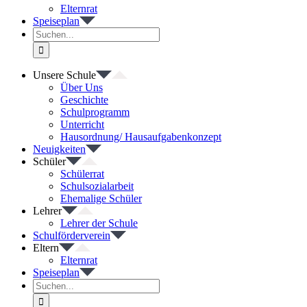
Elternrat
Speiseplan
Suche
nach:
Unsere Schule
Über Uns
Geschichte
Schulprogramm
Unterricht
Hausordnung/ Hausaufgabenkonzept
Neuigkeiten
Schüler
Schülerrat
Schulsozialarbeit
Ehemalige Schüler
Lehrer
Lehrer der Schule
Schulförderverein
Eltern
Elternrat
Speiseplan
Suche
nach: