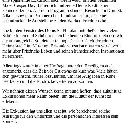
eine spannende Exkursion nach Greifswald, um den bekannten
Maler Caspar David Friedrich und seine Heimatstadt näher
kennenzulernen. Auf dem Programm standen Besuche im Dom St.
Nikolai sowie im Pommerschen Landesmuseum, das eine
beeindruckende Ausstellung zu den Werken Friedrichs bot.
Die bunten Fenster des Doms St. Nikolai hinterließen bei vielen
Schülerinnen und Schülern einen bleibenden Eindruck, ebenso wie
die umfangreiche Sonderausstellung „Caspar David Friedrich.
Heimatstadt“ im Museum. Besonders begeistert waren wir davon,
mehr über Friedrichs Leben und seinen künstlerischen Inspirationen
zu erfahren.
Allerdings wurde in einer Umfrage unter den Beteiligten auch
angemerkt, dass die Zeit vor Ort etwas zu kurz war. Viele hätten
sich gewünscht, früher loszufahren, um ihre Aufgaben in Ruhe
bearbeiten und die Eindrücke vertiefen zu können.
Wir nehmen diesen Wunsch gerne mit und hoffen, dass zukünftige
Exkursionen mehr Raum bieten, um die Kultur der Kunst zu
erleben.
Die Exkursion hat uns allen gezeigt, wie bereichernd solche
Ausflüge für den Unterricht und die persönlichen Interessen sein
können.