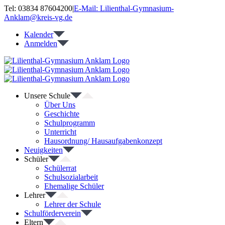
Zum
Tel: 03834 87604200
|
E-Mail: Lilienthal-Gymnasium-
Inhalt
Anklam@kreis-vg.de
springen
Kalender
Anmelden
Unsere Schule
Über Uns
Geschichte
Schulprogramm
Unterricht
Hausordnung/ Hausaufgabenkonzept
Neuigkeiten
Schüler
Schülerrat
Schulsozialarbeit
Ehemalige Schüler
Lehrer
Lehrer der Schule
Schulförderverein
Eltern