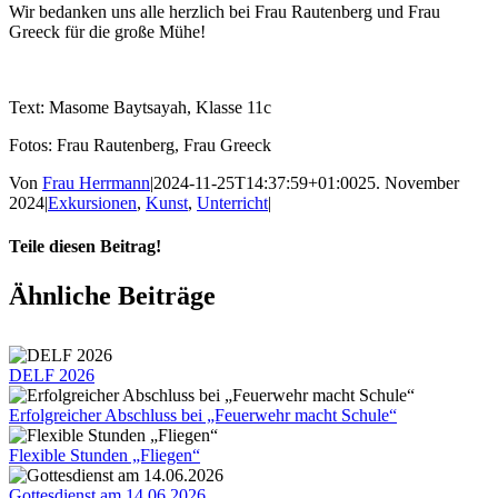
Wir bedanken uns alle herzlich bei Frau Rautenberg und Frau
Greeck für die große Mühe!
Text: Masome Baytsayah, Klasse 11c
Fotos: Frau Rautenberg, Frau Greeck
Von
Frau Herrmann
|
2024-11-25T14:37:59+01:00
25. November
2024
|
Exkursionen
,
Kunst
,
Unterricht
|
Teile diesen Beitrag!
Facebook
X
Tumblr
Pinterest
E-
Ähnliche Beiträge
Mail
DELF 2026
Erfolgreicher Abschluss bei „Feuerwehr macht Schule“
Flexible Stunden „Fliegen“
Gottesdienst am 14.06.2026