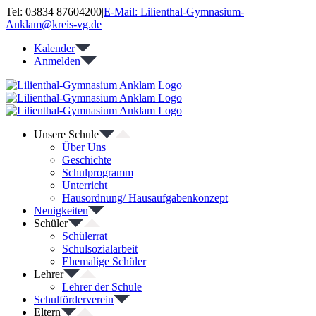
Zum
Tel: 03834 87604200
|
E-Mail: Lilienthal-Gymnasium-
Inhalt
Anklam@kreis-vg.de
springen
Kalender
Anmelden
Unsere Schule
Über Uns
Geschichte
Schulprogramm
Unterricht
Hausordnung/ Hausaufgabenkonzept
Neuigkeiten
Schüler
Schülerrat
Schulsozialarbeit
Ehemalige Schüler
Lehrer
Lehrer der Schule
Schulförderverein
Eltern