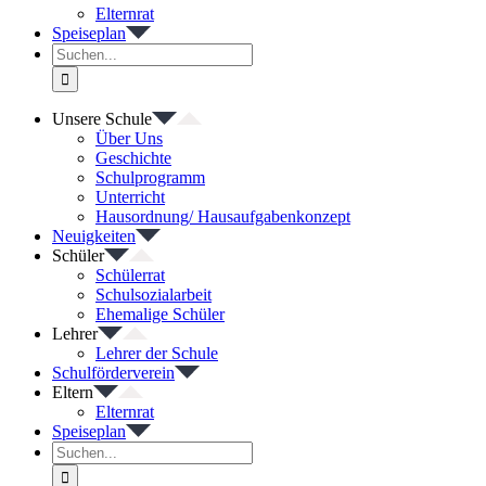
Elternrat
Speiseplan
Suche
nach:
Unsere Schule
Über Uns
Geschichte
Schulprogramm
Unterricht
Hausordnung/ Hausaufgabenkonzept
Neuigkeiten
Schüler
Schülerrat
Schulsozialarbeit
Ehemalige Schüler
Lehrer
Lehrer der Schule
Schulförderverein
Eltern
Elternrat
Speiseplan
Suche
nach: