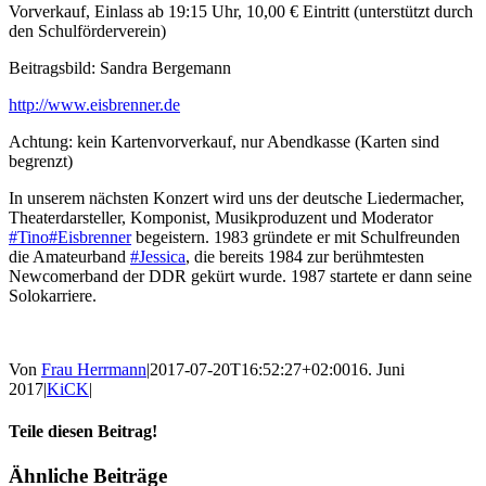
Vorverkauf, Einlass ab 19:15 Uhr, 10,00 € Eintritt (unterstützt durch
den Schulförderverein)
Beitragsbild: Sandra Bergemann
http://www.eisbrenner.de
Achtung: kein Kartenvorverkauf, nur Abendkasse (Karten sind
begrenzt)
In unserem nächsten Konzert wird uns der deutsche Liedermacher,
Theaterdarsteller, Komponist, Musikproduzent und Moderator
#Tino
#Eisbrenner
begeistern. 1983 gründete er mit Schulfreunden
die Amateurband
#Jessica
, die bereits 1984 zur berühmtesten
Newcomerband der DDR gekürt wurde. 1987 startete er dann seine
Solokarriere.
Von
Frau Herrmann
|
2017-07-20T16:52:27+02:00
16. Juni
2017
|
KiCK
|
Teile diesen Beitrag!
Facebook
X
Tumblr
Pinterest
E-
Ähnliche Beiträge