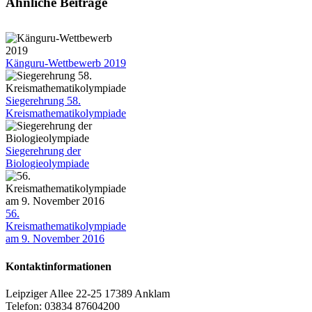
Facebook
X
Tumblr
Pinterest
E-
Ähnliche Beiträge
Mail
Känguru-Wettbewerb 2019
Siegerehrung 58.
Kreismathematikolympiade
Siegerehrung der
Biologieolympiade
56.
Kreismathematikolympiade
am 9. November 2016
Kontaktinformationen
Leipziger Allee 22-25 17389 Anklam
Telefon: 03834 87604200