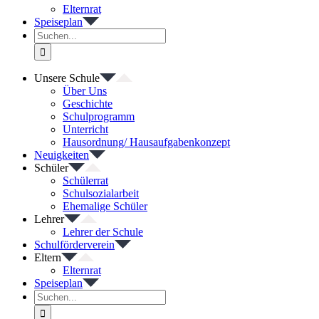
Elternrat
Speiseplan
Suche
nach:
Unsere Schule
Über Uns
Geschichte
Schulprogramm
Unterricht
Hausordnung/ Hausaufgabenkonzept
Neuigkeiten
Schüler
Schülerrat
Schulsozialarbeit
Ehemalige Schüler
Lehrer
Lehrer der Schule
Schulförderverein
Eltern
Elternrat
Speiseplan
Suche
nach: