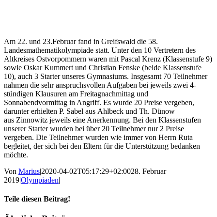
Am 22. und 23.Februar fand in Greifswald die 58.
Landesmathematikolympiade statt. Unter den 10 Vertretern des
Altkreises Ostvorpommern waren mit Pascal Krenz (Klassenstufe 9)
sowie Oskar Kummert und Christian Fenske (beide Klassenstufe
10), auch 3 Starter unseres Gymnasiums. Insgesamt 70 Teilnehmer
nahmen die sehr anspruchsvollen Aufgaben bei jeweils zwei 4-
stündigen Klausuren am Freitagnachmittag und
Sonnabendvormittag in Angriff. Es wurde 20 Preise vergeben,
darunter erhielten P. Sabel aus Ahlbeck und Th. Dünow
aus Zinnowitz jeweils eine Anerkennung. Bei den Klassenstufen
unserer Starter wurden bei über 20 Teilnehmer nur 2 Preise
vergeben. Die Teilnehmer wurden wie immer von Herrn Ruta
begleitet, der sich bei den Eltern für die Unterstützung bedanken
möchte.
Von
Marius
|
2020-04-02T05:17:29+02:00
28. Februar
2019
|
Olympiaden
|
Teile diesen Beitrag!