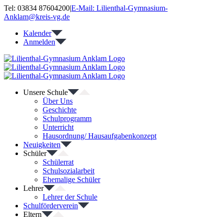
Zum
Tel: 03834 87604200
|
E-Mail: Lilienthal-Gymnasium-
Inhalt
Anklam@kreis-vg.de
springen
Kalender
Anmelden
Unsere Schule
Über Uns
Geschichte
Schulprogramm
Unterricht
Hausordnung/ Hausaufgabenkonzept
Neuigkeiten
Schüler
Schülerrat
Schulsozialarbeit
Ehemalige Schüler
Lehrer
Lehrer der Schule
Schulförderverein
Eltern