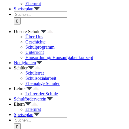
Elternrat
Speiseplan
Suche
nach:
Unsere Schule
Über Uns
Geschichte
Schulprogramm
Unterricht
Hausordnung/ Hausaufgabenkonzept
Neuigkeiten
Schüler
Schülerrat
Schulsozialarbeit
Ehemalige Schüler
Lehrer
Lehrer der Schule
Schulförderverein
Eltern
Elternrat
Speiseplan
Suche
nach: