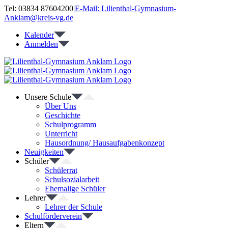
Zum
Tel: 03834 87604200
|
E-Mail: Lilienthal-Gymnasium-
Inhalt
Anklam@kreis-vg.de
springen
Kalender
Anmelden
Unsere Schule
Über Uns
Geschichte
Schulprogramm
Unterricht
Hausordnung/ Hausaufgabenkonzept
Neuigkeiten
Schüler
Schülerrat
Schulsozialarbeit
Ehemalige Schüler
Lehrer
Lehrer der Schule
Schulförderverein
Eltern