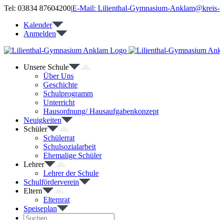
Zum
Tel: 03834 87604200
|
E-Mail: Lilienthal-Gymnasium-Anklam@kreis-
Inhalt
Kalender
springen
Anmelden
Unsere Schule
Über Uns
Geschichte
Schulprogramm
Unterricht
Hausordnung/ Hausaufgabenkonzept
Neuigkeiten
Schüler
Schülerrat
Schulsozialarbeit
Ehemalige Schüler
Lehrer
Lehrer der Schule
Schulförderverein
Eltern
Elternrat
Speiseplan
Suche