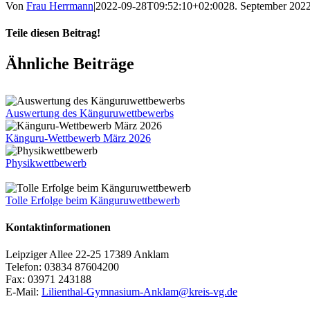
Von
Frau Herrmann
|
2022-09-28T09:52:10+02:00
28. September 202
Teile diesen Beitrag!
Facebook
X
Tumblr
Pinterest
E-
Ähnliche Beiträge
Mail
Auswertung des Känguruwettbewerbs
Känguru-Wettbewerb März 2026
Physikwettbewerb
Tolle Erfolge beim Känguruwettbewerb
Kontaktinformationen
Leipziger Allee 22-25 17389 Anklam
Telefon: 03834 87604200
Fax: 03971 243188
E-Mail:
Lilienthal-Gymnasium-Anklam@kreis-vg.de