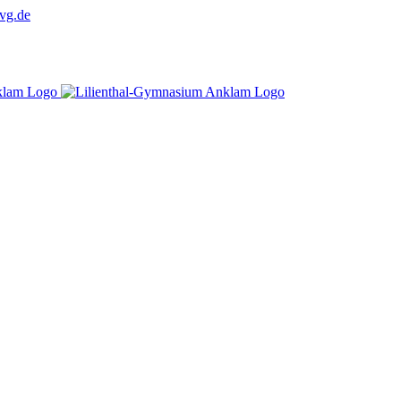
vg.de