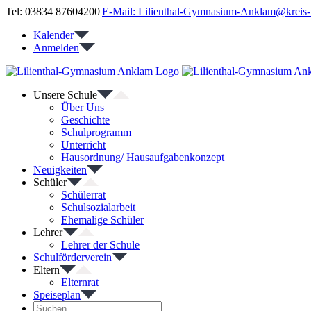
Zum
Tel: 03834 87604200
|
E-Mail: Lilienthal-Gymnasium-Anklam@kreis-
Inhalt
Kalender
springen
Anmelden
Unsere Schule
Über Uns
Geschichte
Schulprogramm
Unterricht
Hausordnung/ Hausaufgabenkonzept
Neuigkeiten
Schüler
Schülerrat
Schulsozialarbeit
Ehemalige Schüler
Lehrer
Lehrer der Schule
Schulförderverein
Eltern
Elternrat
Speiseplan
Suche