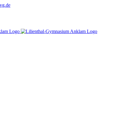
vg.de