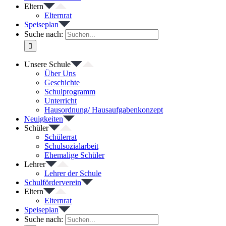
Eltern
Elternrat
Speiseplan
Suche nach:
Unsere Schule
Über Uns
Geschichte
Schulprogramm
Unterricht
Hausordnung/ Hausaufgabenkonzept
Neuigkeiten
Schüler
Schülerrat
Schulsozialarbeit
Ehemalige Schüler
Lehrer
Lehrer der Schule
Schulförderverein
Eltern
Elternrat
Speiseplan
Suche nach: