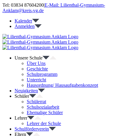
Zum
Tel: 03834 87604200
|
E-Mail: Lilienthal-Gymnasium-
Inhalt
Anklam@kreis-vg.de
springen
Kalender
Anmelden
Unsere Schule
Über Uns
Geschichte
Schulprogramm
Unterricht
Hausordnung/ Hausaufgabenkonzept
Neuigkeiten
Schüler
Schülerrat
Schulsozialarbeit
Ehemalige Schüler
Lehrer
Lehrer der Schule
Schulförderverein
Eltern