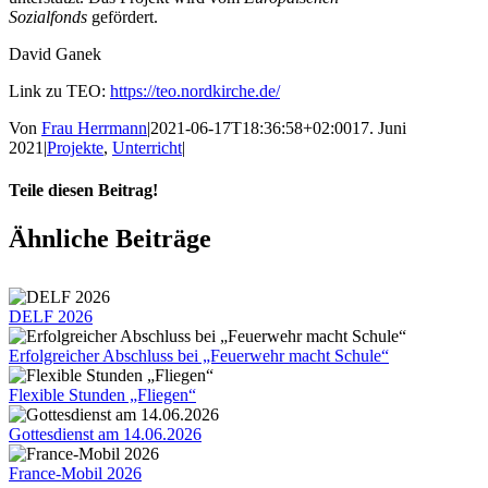
Sozialfonds
gefördert.
David Ganek
Link zu TEO:
https://teo.nordkirche.de/
Von
Frau Herrmann
|
2021-06-17T18:36:58+02:00
17. Juni
2021
|
Projekte
,
Unterricht
|
Teile diesen Beitrag!
Facebook
X
Tumblr
Pinterest
E-
Ähnliche Beiträge
Mail
DELF 2026
Erfolgreicher Abschluss bei „Feuerwehr macht Schule“
Flexible Stunden „Fliegen“
Gottesdienst am 14.06.2026
France-Mobil 2026