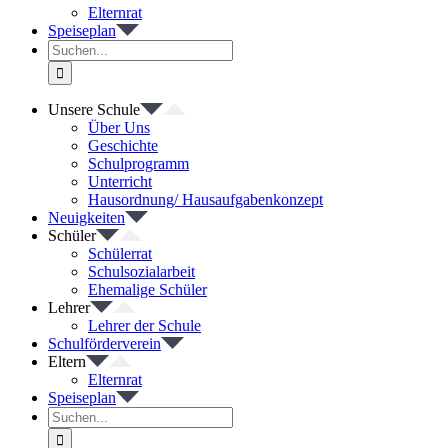
Elternrat
Speiseplan
Suche
nach:
Unsere Schule
Über Uns
Geschichte
Schulprogramm
Unterricht
Hausordnung/ Hausaufgabenkonzept
Neuigkeiten
Schüler
Schülerrat
Schulsozialarbeit
Ehemalige Schüler
Lehrer
Lehrer der Schule
Schulförderverein
Eltern
Elternrat
Speiseplan
Suche
nach: