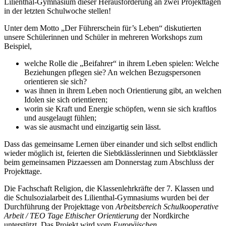
Lilienthal-Gymnasium dieser Herausforderung an zwei Projekttagen
in der letzten Schulwoche stellen!
Unter dem Motto „Der Führerschein für’s Leben“ diskutierten
unsere Schülerinnen und Schüler in mehreren Workshops zum
Beispiel,
welche Rolle die „Beifahrer“ in ihrem Leben spielen: Welche
Beziehungen pflegen sie? An welchen Bezugspersonen
orientieren sie sich?
was ihnen in ihrem Leben noch Orientierung gibt, an welchen
Idolen sie sich orientieren;
worin sie Kraft und Energie schöpfen, wenn sie sich kraftlos
und ausgelaugt fühlen;
was sie ausmacht und einzigartig sein lässt.
Dass das gemeinsame Lernen über einander und sich selbst endlich
wieder möglich ist, feierten die Siebtklässlerinnen und Siebtklässler
beim gemeinsamen Pizzaessen am Donnerstag zum Abschluss der
Projekttage.
Die Fachschaft Religion, die Klassenlehrkräfte der 7. Klassen und
die Schulsozialarbeit des Lilienthal-Gymnasiums wurden bei der
Durchführung der Projekttage von
Arbeitsbereich Schulkooperative
Arbeit / TEO Tage Ethischer Orientierung
der Nordkirche
unterstützt. Das Projekt wird vom
Europäischen