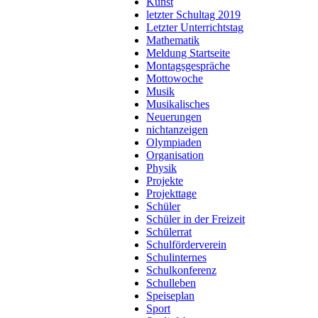
Kunst
letzter Schultag 2019
Letzter Unterrichtstag
Mathematik
Meldung Startseite
Montagsgespräche
Mottowoche
Musik
Musikalisches
Neuerungen
nichtanzeigen
Olympiaden
Organisation
Physik
Projekte
Projekttage
Schüler
Schüler in der Freizeit
Schülerrat
Schulförderverein
Schulinternes
Schulkonferenz
Schulleben
Speiseplan
Sport