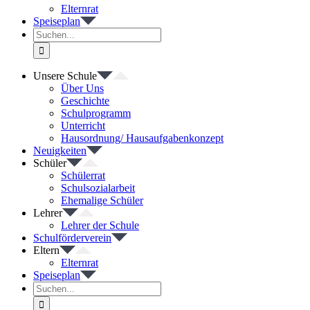
Elternrat
Speiseplan
Suche
nach:
Unsere Schule
Über Uns
Geschichte
Schulprogramm
Unterricht
Hausordnung/ Hausaufgabenkonzept
Neuigkeiten
Schüler
Schülerrat
Schulsozialarbeit
Ehemalige Schüler
Lehrer
Lehrer der Schule
Schulförderverein
Eltern
Elternrat
Speiseplan
Suche
nach: