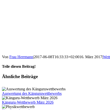
Von
Frau Herrmann
|
2017-06-08T16:33:33+02:00
16. März 2017
|
Wet
Teile diesen Beitrag!
Facebook
X
Tumblr
Pinterest
E-
Ähnliche Beiträge
Mail
Auswertung des Känguruwettbewerbs
Känguru-Wettbewerb März 2026