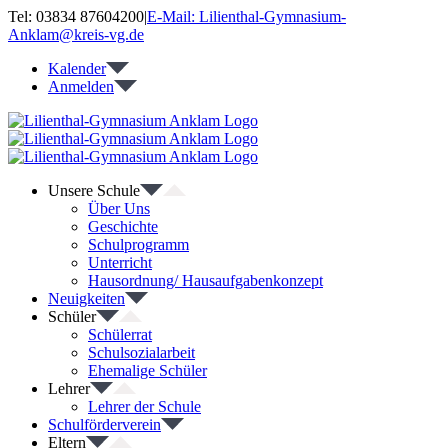
Zum
Tel: 03834 87604200
|
E-Mail: Lilienthal-Gymnasium-
Inhalt
Anklam@kreis-vg.de
springen
Kalender
Anmelden
Unsere Schule
Über Uns
Geschichte
Schulprogramm
Unterricht
Hausordnung/ Hausaufgabenkonzept
Neuigkeiten
Schüler
Schülerrat
Schulsozialarbeit
Ehemalige Schüler
Lehrer
Lehrer der Schule
Schulförderverein
Eltern