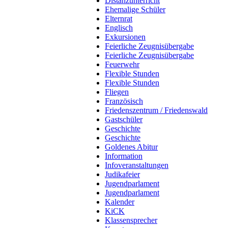
Distanzunterricht
Ehemalige Schüler
Elternrat
Englisch
Exkursionen
Feierliche Zeugnisübergabe
Feierliche Zeugnisübergabe
Feuerwehr
Flexible Stunden
Flexible Stunden
Fliegen
Französisch
Friedenszentrum / Friedenswald
Gastschüler
Geschichte
Geschichte
Goldenes Abitur
Information
Infoveranstaltungen
Judikafeier
Jugendparlament
Jugendparlament
Kalender
KiCK
Klassensprecher